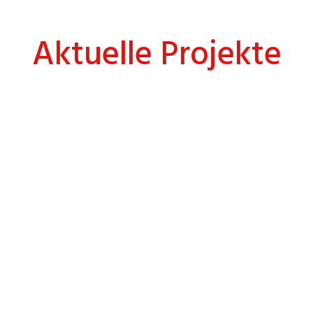
Aktuelle Projekte
Erstellung & Mutation Einsatzpläne
ASTRA Filiale Winterthur (F4)
Intervention